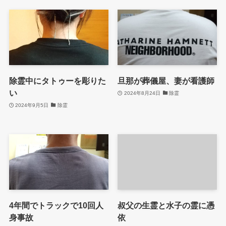
除霊中にタトゥーを彫りた
旦那が葬儀屋、妻が看護師
い
2024年8月24日
除霊
2024年9月5日
除霊
4年間でトラックで10回人
叔父の生霊と水子の霊に憑
身事故
依