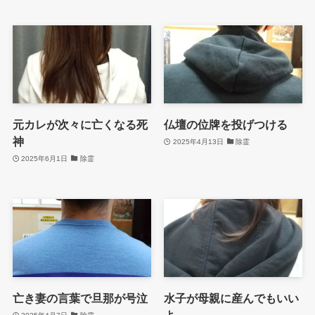
元カレが次々に亡くなる死
仏壇の位牌を投げつける
神
2025年4月13日
除霊
2025年6月1日
除霊
亡き妻の言葉で旦那が号泣
水子が母親に産んでもいい