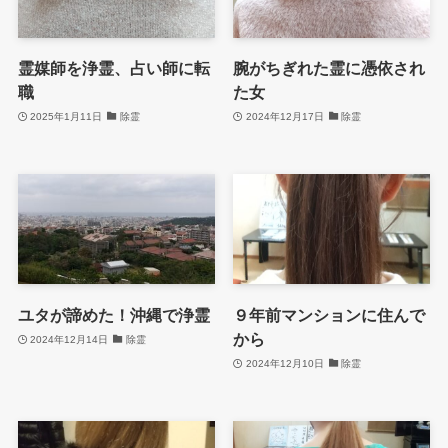
霊媒師を浄霊、占い師に転
腕がちぎれた霊に憑依され
職
た女
2025年1月11日
除霊
2024年12月17日
除霊
ユタが諦めた！沖縄で浄霊
９年前マンションに住んで
から
2024年12月14日
除霊
2024年12月10日
除霊