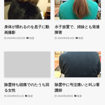
身体が揺れるのを息子に動
水子放置で、姉妹とも発達
画撮影
障害
2024年12月10日
除霊
2024年9月14日
除霊
除霊待ち頭痛でのたうち回
除霊中に号泣痛いと叫ぶ看
る女性
護師
2024年9月11日
除霊
2024年9月9日
除霊