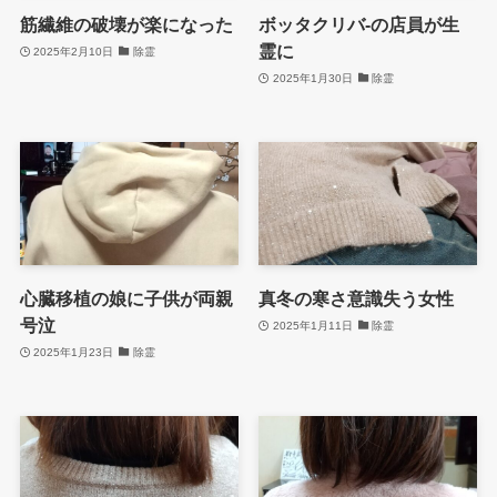
筋繊維の破壊が楽になった
ボッタクリバ-の店員が生
霊に
2025年2月10日
除霊
2025年1月30日
除霊
心臓移植の娘に子供が両親
真冬の寒さ意識失う女性
号泣
2025年1月11日
除霊
2025年1月23日
除霊