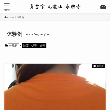
menu
ホーム
体験例
体験例
– category –
体験例
除霊
供養
祈祷
体験例