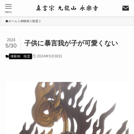
menu
ホーム
体験例
除霊
2024
子供に暴言我が子が可愛くない
5/30
2024年5月30日
体験例
除霊