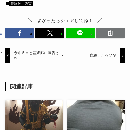
体験例
除霊
よかったらシェアしてね！
余命５日と霊媒師に宣告さ
自殺した叔父が
れ
関連記事