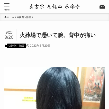
menu
ホーム
体験例
除霊
2023
火葬場で憑いて腕、背中が痛い
3/20
2023年3月20日
体験例
除霊