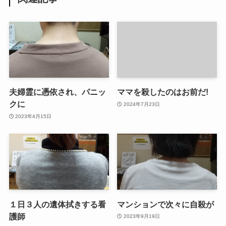
夫婦霊に憑依され、パニッ
ママを殺したのはお前だ!
クに
2024年7月23日
2023年4月15日
１日３人の遺体拭きする看
マンションで次々に自殺が
護師
2023年9月19日