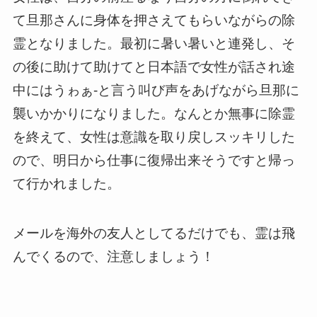
て旦那さんに身体を押さえてもらいながらの除
霊となりました。最初に暑い暑いと連発し、そ
の後に助けて助けてと日本語で女性が話され途
中にはうゎぁ-と言う叫び声をあげながら旦那に
襲いかかりになりました。なんとか無事に除霊
を終えて、女性は意識を取り戻しスッキリした
ので、明日から仕事に復帰出来そうですと帰っ
て行かれました。
メールを海外の友人としてるだけでも、霊は飛
んでくるので、注意しましょう！