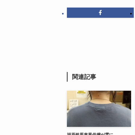
関連記事
福原銀馬車風俗嬢が霊に