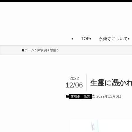
TOP
永楽寺について
ホーム
体験例
除霊
2022
生霊に憑か
12/06
2022年12月6日
体験例
除霊