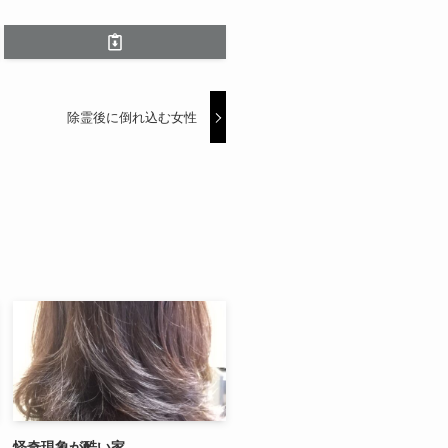
除霊後に倒れ込む女性
怪奇現象が酷い家