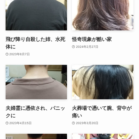
飛び降り自殺した姉、水死
怪奇現象が酷い家
体に
2024年2月27日
2023年8月7日
夫婦霊に憑依され、パニッ
火葬場で憑いて腕、背中が
クに
痛い
2023年4月15日
2023年3月20日