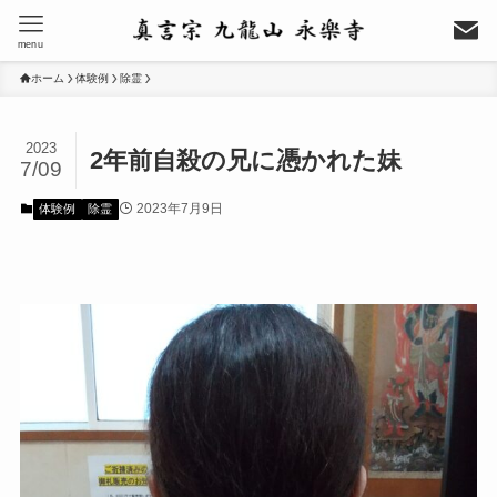
menu
ホーム
体験例
除霊
2023
2年前自殺の兄に憑かれた妹
7/09
2023年7月9日
体験例
除霊