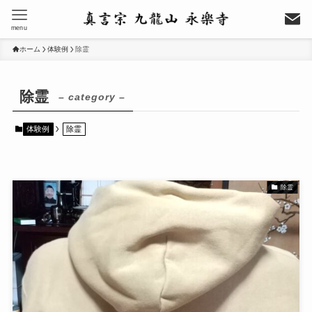
menu
ホーム
体験例
除霊
除霊
– category –
体験例
除霊
除霊