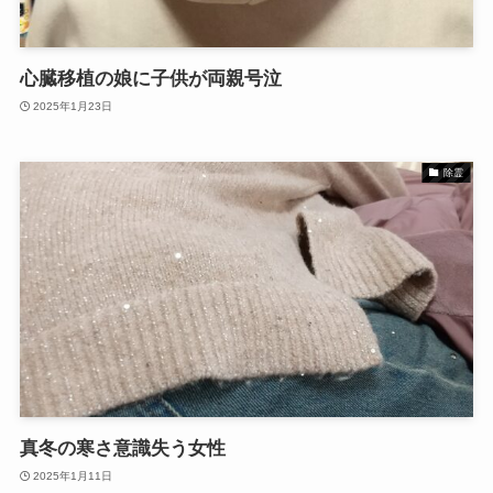
心臓移植の娘に子供が両親号泣
2025年1月23日
除霊
真冬の寒さ意識失う女性
2025年1月11日